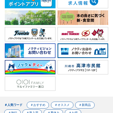
＃人気ワード
＃おすすめ
＃オススメ
＃新商品
＃旅行
＃新入荷
＃夏休み
＃お得