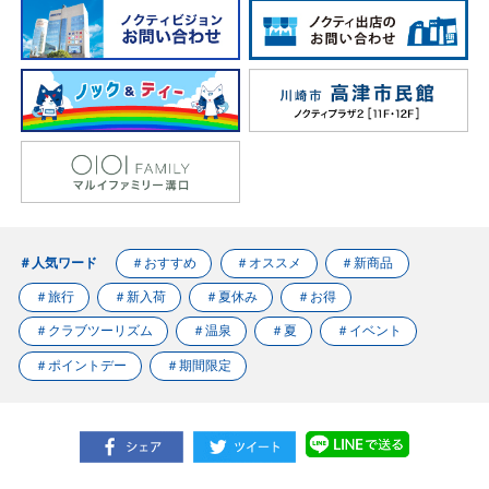
＃人気ワード
＃おすすめ
＃オススメ
＃新商品
＃旅行
＃新入荷
＃夏休み
＃お得
＃クラブツーリズム
＃温泉
＃夏
＃イベント
＃ポイントデー
＃期間限定