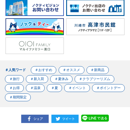
＃人気ワード
＃おすすめ
＃オススメ
＃新商品
＃旅行
＃新入荷
＃夏休み
＃クラブツーリズム
＃お得
＃温泉
＃夏
＃イベント
＃ポイントデー
＃期間限定