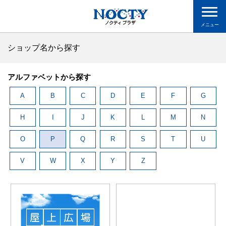
メニュー
ショップ名から探す
アルファベットから探す
A
B
C
D
E
F
G
H
I
J
K
L
M
N
O
P
Q
R
S
T
U
V
W
X
Y
Z