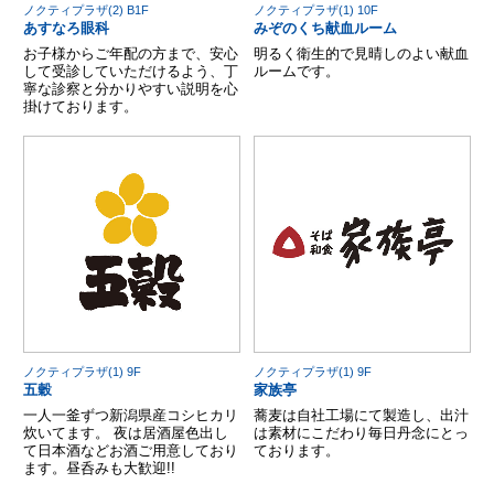
ノクティプラザ(2) B1F
ノクティプラザ(1) 10F
あすなろ眼科
みぞのくち献血ルーム
お子様からご年配の方まで、安心
明るく衛生的で見晴しのよい献血
して受診していただけるよう、丁
ルームです。
寧な診察と分かりやすい説明を心
掛けております。
ノクティプラザ(1) 9F
ノクティプラザ(1) 9F
五穀
家族亭
一人一釜ずつ新潟県産コシヒカリ
蕎麦は自社工場にて製造し、出汁
炊いてます。 夜は居酒屋色出し
は素材にこだわり毎日丹念にとっ
て日本酒などお酒ご用意しており
ております。
ます。昼呑みも大歓迎!!