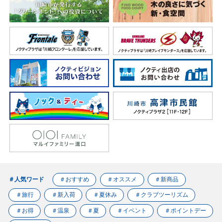
＃人気ワード
＃おすすめ
＃オススメ
＃新商品
＃旅行
＃新入荷
＃夏休み
＃クラブツーリズム
＃お得
＃温泉
＃夏
＃イベント
＃ポイントデー