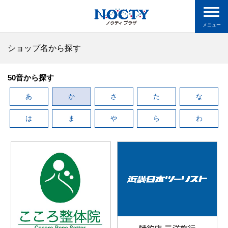
メニュー
ショップ名から探す
50音から探す
あ
か
さ
た
な
は
ま
や
ら
わ