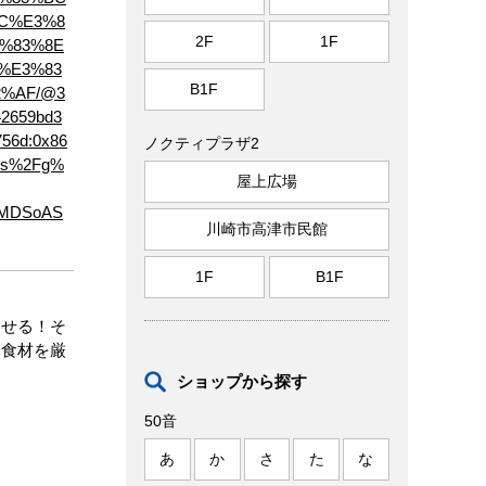
C%E3%8
2F
1F
%83%8E
%E3%83
B1F
%AF/@3
42659bd3
756d:0x86
ノクティプラザ2
16s%2Fg%
屋上広場
KXMDSoAS
川崎市高津市民館
1F
B1F
させる！そ
な食材を厳
ショップから探す
50音
あ
か
さ
た
な