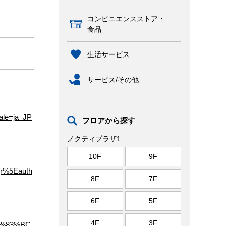
コンビニエンスストア・
食品
生活サービス
サービス/その他
ale=ja_JP
フロアから探す
ノクティプラザ1
10F
9F
r%5Eauth
8F
7F
6F
5F
4F
3F
E3%83%BC