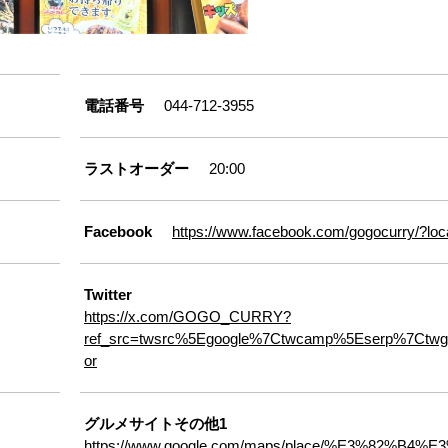
電話番号
044-712-3955
ラストオーダー
20:00
Facebook
https://www.facebook.com/gogocurry/?loc
Twitter
https://x.com/GOGO_CURRY?
ref_src=twsrc%5Egoogle%7Ctwcamp%5Eserp%7Ctwg
or
グルメサイトその他1
https://www.google.com/maps/place/%E3%82%B4%