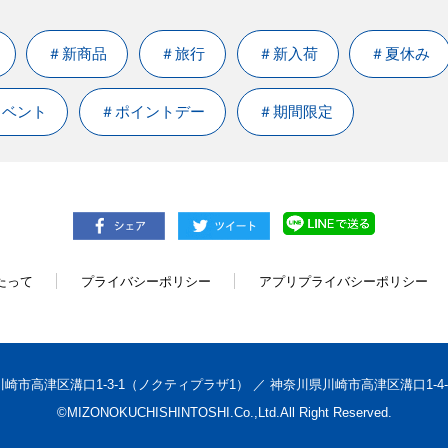
＃新商品
＃旅行
＃新入荷
＃夏休み
イベント
＃ポイントデー
＃期間限定
たって
プライバシーポリシー
アプリプライバシーポリシー
崎市高津区溝口1-3-1（ノクティプラザ1）
／
神奈川県川崎市高津区溝口1-4
©MIZONOKUCHISHINTOSHI.Co.,Ltd.All Right Reserved.