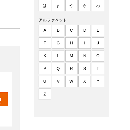
は
ま
や
ら
わ
アルファベット
A
B
C
D
E
F
G
H
I
J
K
L
M
N
O
P
Q
R
S
T
U
V
W
X
Y
Z