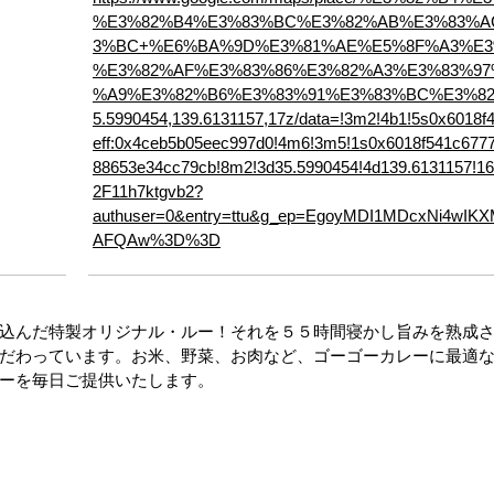
%E3%82%B4%E3%83%BC%E3%82%AB%E3%83%A
3%BC+%E6%BA%9D%E3%81%AE%E5%8F%A3%E3
%E3%82%AF%E3%83%86%E3%82%A3%E3%83%97
%A9%E3%82%B6%E3%83%91%E3%83%BC%E3%82
5.5990454,139.6131157,17z/data=!3m2!4b1!5s0x6018f
eff:0x4ceb5b05eec997d0!4m6!3m5!1s0x6018f541c677
88653e34cc79cb!8m2!3d35.5990454!4d139.6131157!
2F11h7ktgvb2?
authuser=0&entry=ttu&g_ep=EgoyMDI1MDcxNi4wI
AFQAw%3D%3D
込んだ特製オリジナル・ルー！それを５５時間寝かし旨みを熟成
だわっています。お米、野菜、お肉など、ゴーゴーカレーに最適
ーを毎日ご提供いたします。