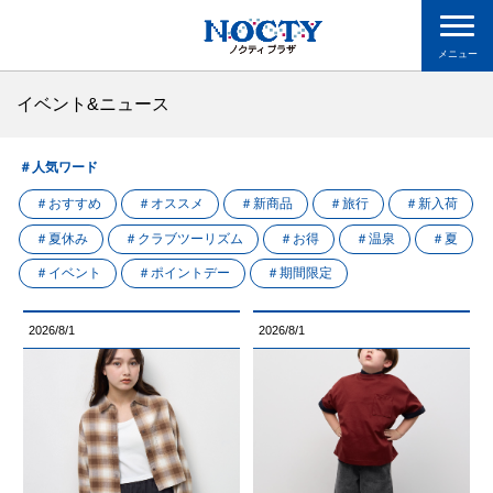
メニュー
イベント&ニュース
＃人気ワード
＃おすすめ
＃オススメ
＃新商品
＃旅行
＃新入荷
＃夏休み
＃クラブツーリズム
＃お得
＃温泉
＃夏
＃イベント
＃ポイントデー
＃期間限定
2026/8/1
2026/8/1