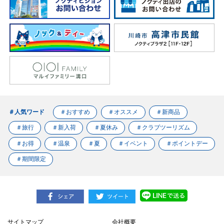
＃人気ワード
＃おすすめ
＃オススメ
＃新商品
＃旅行
＃新入荷
＃夏休み
＃クラブツーリズム
＃お得
＃温泉
＃夏
＃イベント
＃ポイントデー
＃期間限定
サイトマップ
会社概要