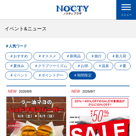
メニュー
イベント&ニュース
＃人気ワード
＃おすすめ
＃オススメ
＃新商品
＃旅行
＃新入荷
＃夏休み
＃クラブツーリズム
＃お得
＃温泉
＃夏
＃イベント
＃ポイントデー
＃期間限定
NEW
NEW
2026/8/8
2026/8/7