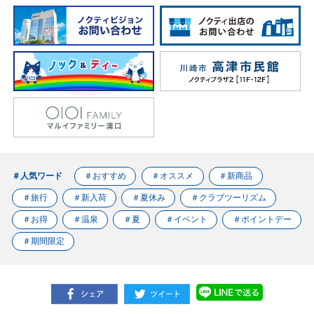
＃人気ワード
＃おすすめ
＃オススメ
＃新商品
＃旅行
＃新入荷
＃夏休み
＃クラブツーリズム
＃お得
＃温泉
＃夏
＃イベント
＃ポイントデー
＃期間限定