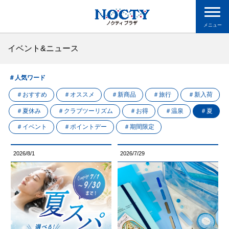
メニュー
イベント&ニュース
＃人気ワード
＃おすすめ
＃オススメ
＃新商品
＃旅行
＃新入荷
＃夏休み
＃クラブツーリズム
＃お得
＃温泉
＃夏
＃イベント
＃ポイントデー
＃期間限定
2026/8/1
2026/7/29