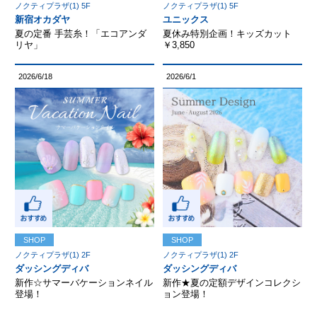
ノクティプラザ(1) 5F
ノクティプラザ(1) 5F
新宿オカダヤ
ユニックス
夏の定番 手芸糸！「エコアンダ
夏休み特別企画！キッズカット
リヤ」
￥3,850
2026/6/18
2026/6/1
SHOP
SHOP
ノクティプラザ(1) 2F
ノクティプラザ(1) 2F
ダッシングディバ
ダッシングディバ
新作☆サマーバケーションネイル
新作★夏の定額デザインコレクシ
登場！
ョン登場！