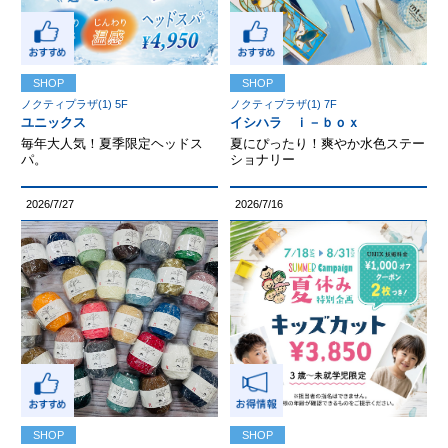
SHOP
SHOP
ノクティプラザ(1) 5F
ノクティプラザ(1) 7F
ユニックス
イシハラ ｉ－ｂｏｘ
毎年大人気！夏季限定ヘッドス
夏にぴったり！爽やか水色ステー
パ。
ショナリー
2026/7/27
2026/7/16
SHOP
SHOP