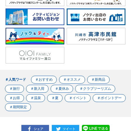
＃人気ワード
＃おすすめ
＃オススメ
＃新商品
＃旅行
＃新入荷
＃夏休み
＃クラブツーリズム
＃お得
＃温泉
＃夏
＃イベント
＃ポイントデー
＃期間限定