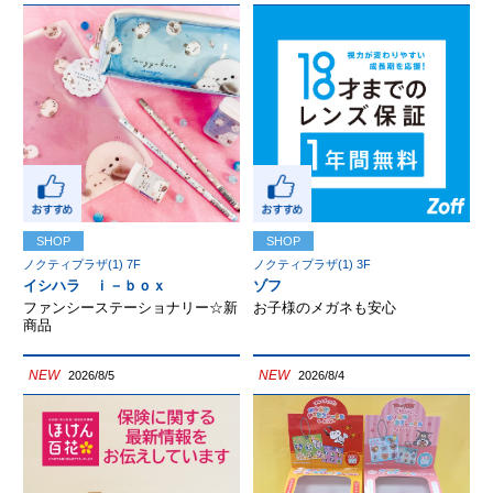
SHOP
SHOP
ノクティプラザ(1) 7F
ノクティプラザ(1) 3F
イシハラ ｉ－ｂｏｘ
ゾフ
ファンシーステーショナリー☆新
お子様のメガネも安心
商品
NEW
NEW
2026/8/5
2026/8/4