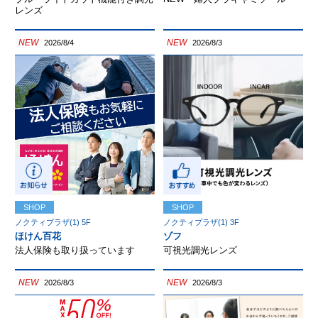
レンズ
NEW
NEW
2026/8/4
2026/8/3
SHOP
SHOP
ノクティプラザ(1) 5F
ノクティプラザ(1) 3F
ほけん百花
ゾフ
法人保険も取り扱っています
可視光調光レンズ
NEW
NEW
2026/8/3
2026/8/3