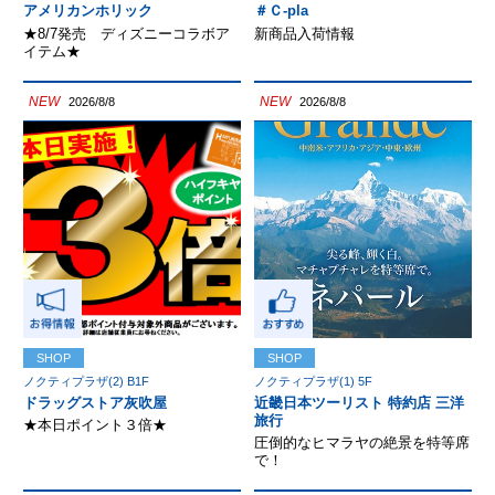
アメリカンホリック
＃Ｃ-pla
★8/7発売 ディズニーコラボア
新商品入荷情報
イテム★
NEW
NEW
2026/8/8
2026/8/8
SHOP
SHOP
ノクティプラザ(2) B1F
ノクティプラザ(1) 5F
ドラッグストア灰吹屋
近畿日本ツーリスト 特約店 三洋
旅行
★本日ポイント３倍★
圧倒的なヒマラヤの絶景を特等席
で！