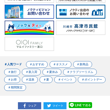
＃人気ワード
＃おすすめ
＃オススメ
＃新商品
＃旅行
＃新入荷
＃夏休み
＃クラブツーリズム
＃お得
＃温泉
＃夏
＃イベント
＃ポイントデー
＃期間限定