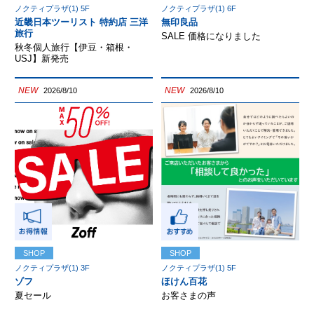
ノクティプラザ(1) 5F
ノクティプラザ(1) 6F
近畿日本ツーリスト 特約店 三洋
無印良品
旅行
SALE 価格になりました
秋冬個人旅行【伊豆・箱根・
USJ】新発売
NEW
NEW
2026/8/10
2026/8/10
SHOP
SHOP
ノクティプラザ(1) 3F
ノクティプラザ(1) 5F
ゾフ
ほけん百花
夏セール
お客さまの声