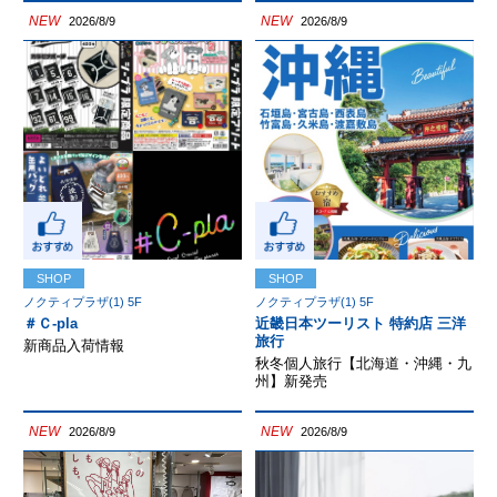
NEW
NEW
2026/8/9
2026/8/9
SHOP
SHOP
ノクティプラザ(1) 5F
ノクティプラザ(1) 5F
＃Ｃ-pla
近畿日本ツーリスト 特約店 三洋
旅行
新商品入荷情報
秋冬個人旅行【北海道・沖縄・九
州】新発売
NEW
NEW
2026/8/9
2026/8/9