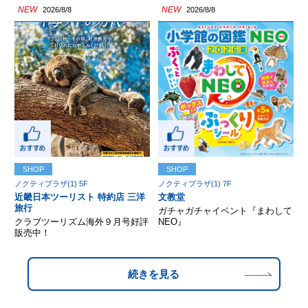
NEW
NEW
2026/8/8
2026/8/8
SHOP
SHOP
ノクティプラザ(1) 5F
ノクティプラザ(1) 7F
近畿日本ツーリスト 特約店 三洋
文教堂
旅行
ガチャガチャイベント『まわして
クラブツーリズム海外９月号好評
NEO』
販売中！
続きを見る