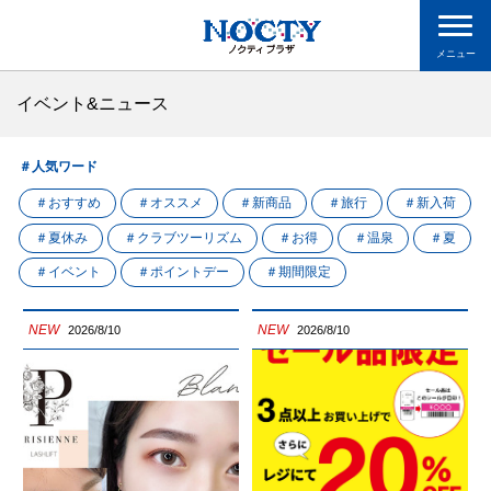
メニュー
イベント&ニュース
＃人気ワード
＃おすすめ
＃オススメ
＃新商品
＃旅行
＃新入荷
＃夏休み
＃クラブツーリズム
＃お得
＃温泉
＃夏
＃イベント
＃ポイントデー
＃期間限定
NEW
NEW
2026/8/10
2026/8/10