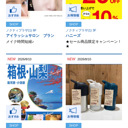
SHOP
SHOP
ノクティプラザ(1) 8F
ノクティプラザ(1) 3F
アイラッシュサロン ブラン
ハニーズ
メイク時間短縮♪
★セール商品限定キャンペーン！
★
NEW
NEW
2026/8/10
2026/8/10
SHOP
SHOP