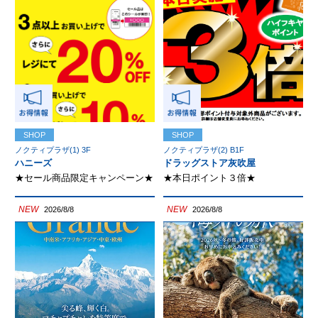
SHOP
SHOP
ノクティプラザ(1) 3F
ノクティプラザ(2) B1F
ハニーズ
ドラッグストア灰吹屋
★セール商品限定キャンペーン★
★本日ポイント３倍★
NEW
NEW
2026/8/8
2026/8/8