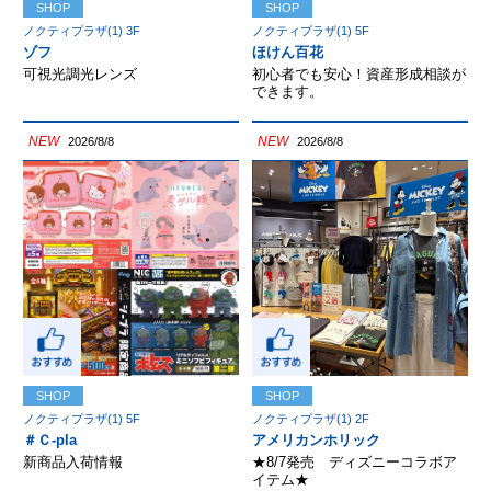
SHOP
SHOP
ノクティプラザ(1) 3F
ノクティプラザ(1) 5F
ゾフ
ほけん百花
可視光調光レンズ
初心者でも安心！資産形成相談が
できます。
NEW
NEW
2026/8/8
2026/8/8
SHOP
SHOP
ノクティプラザ(1) 5F
ノクティプラザ(1) 2F
＃Ｃ-pla
アメリカンホリック
新商品入荷情報
★8/7発売 ディズニーコラボア
イテム★