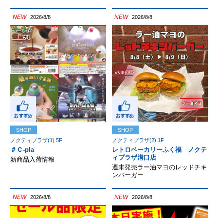
NEW
NEW
2026/8/8
2026/8/8
SHOP
SHOP
ノクティプラザ(1) 5F
ノクティプラザ(2) 1F
＃Ｃ-pla
レトロベーカリーふく福 ノクテ
ィプラザ溝口店
新商品入荷情報
週末発売ラー油マヨのレッドチキ
ンバーガー
NEW
NEW
2026/8/8
2026/8/8