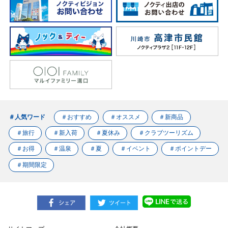
＃人気ワード
＃おすすめ
＃オススメ
＃新商品
＃旅行
＃新入荷
＃夏休み
＃クラブツーリズム
＃お得
＃温泉
＃夏
＃イベント
＃ポイントデー
＃期間限定