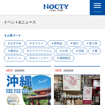
メニュー
イベント&ニュース
＃人気ワード
＃おすすめ
＃オススメ
＃新商品
＃旅行
＃新入荷
＃夏休み
＃クラブツーリズム
＃お得
＃温泉
＃夏
＃イベント
＃ポイントデー
＃期間限定
NEW
NEW
2026/8/9
2026/8/9