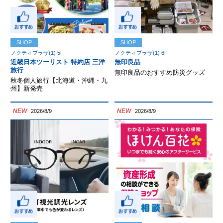
SHOP
SHOP
ノクティプラザ(1) 5F
ノクティプラザ(1) 6F
近畿日本ツーリスト 特約店 三洋
無印良品
旅行
無印良品のおすすめ防災グッズ
秋冬個人旅行【北海道・沖縄・九
州】新発売
NEW
NEW
2026/8/9
2026/8/9