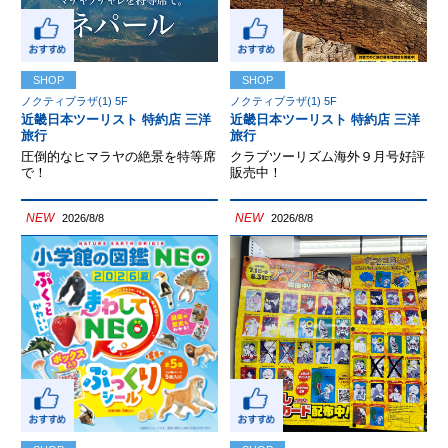
SHOP
SHOP
ノクティプラザ(1) 5F
ノクティプラザ(1) 5F
近畿日本ツーリスト 特約店 三洋
近畿日本ツーリスト 特約店 三洋
旅行
旅行
圧倒的なヒマラヤの絶景を特等席
クラブツーリズム海外９月号好評
で！
販売中！
NEW
NEW
2026/8/8
2026/8/8