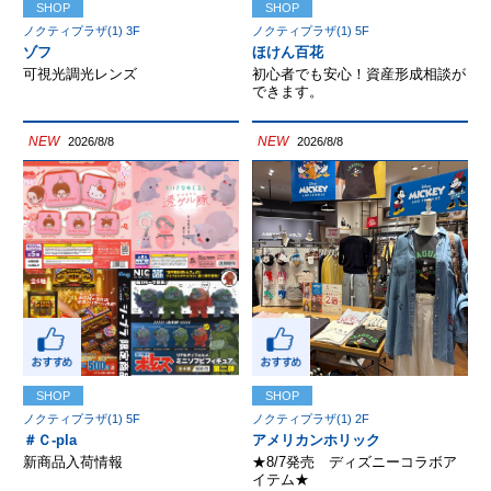
SHOP
SHOP
ノクティプラザ(1) 3F
ノクティプラザ(1) 5F
ゾフ
ほけん百花
可視光調光レンズ
初心者でも安心！資産形成相談が
できます。
NEW
NEW
2026/8/8
2026/8/8
SHOP
SHOP
ノクティプラザ(1) 5F
ノクティプラザ(1) 2F
＃Ｃ-pla
アメリカンホリック
新商品入荷情報
★8/7発売 ディズニーコラボア
イテム★