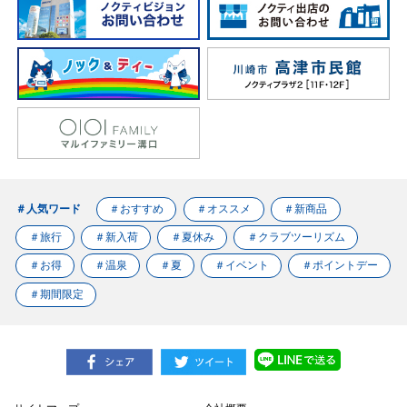
＃人気ワード
＃おすすめ
＃オススメ
＃新商品
＃旅行
＃新入荷
＃夏休み
＃クラブツーリズム
＃お得
＃温泉
＃夏
＃イベント
＃ポイントデー
＃期間限定