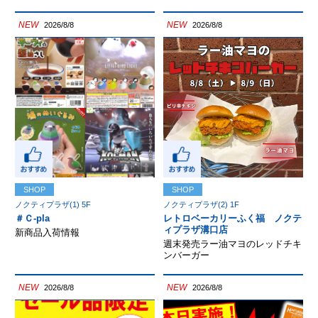
NEW
NEW
2026/8/8
2026/8/8
SHOP
SHOP
ノクティプラザ(1) 5F
ノクティプラザ(2) 1F
＃Ｃ-pla
レトロベーカリーふく福 ノクテ
ィプラザ溝口店
新商品入荷情報
週末発売ラー油マヨのレッドチキ
ンバーガー
NEW
NEW
2026/8/8
2026/8/8