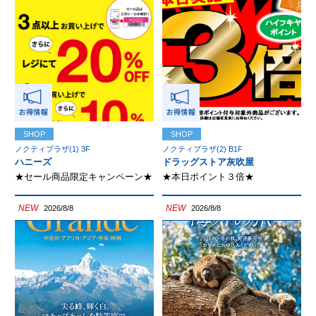
SHOP
SHOP
ノクティプラザ(1) 3F
ノクティプラザ(2) B1F
ハニーズ
ドラッグストア灰吹屋
★セール商品限定キャンペーン★
★本日ポイント３倍★
NEW
NEW
2026/8/8
2026/8/8