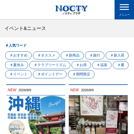
メニュー
イベント&ニュース
＃人気ワード
＃おすすめ
＃オススメ
＃新商品
＃旅行
＃新入荷
＃夏休み
＃クラブツーリズム
＃お得
＃温泉
＃夏
＃イベント
＃ポイントデー
＃期間限定
NEW
NEW
2026/8/9
2026/8/9