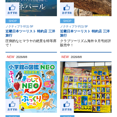
SHOP
SHOP
ノクティプラザ(1) 5F
ノクティプラザ(1) 5F
近畿日本ツーリスト 特約店 三洋
近畿日本ツーリスト 特約店 三洋
旅行
旅行
圧倒的なヒマラヤの絶景を特等席
クラブツーリズム海外９月号好評
で！
販売中！
NEW
NEW
2026/8/8
2026/8/8