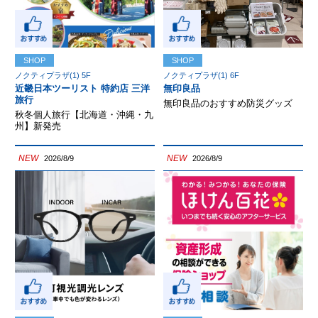
SHOP
SHOP
ノクティプラザ(1) 5F
ノクティプラザ(1) 6F
近畿日本ツーリスト 特約店 三洋
無印良品
旅行
無印良品のおすすめ防災グッズ
秋冬個人旅行【北海道・沖縄・九
州】新発売
NEW
NEW
2026/8/9
2026/8/9