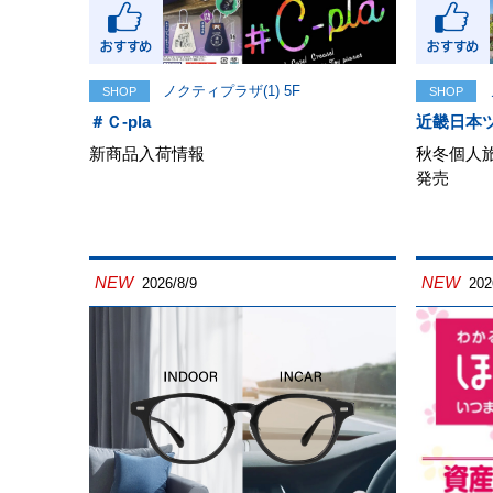
ノクティプラザ(1) 5F
SHOP
SHOP
＃Ｃ-pla
近畿日本ツ
新商品入荷情報
秋冬個人
発売
NEW
NEW
2026/8/9
202