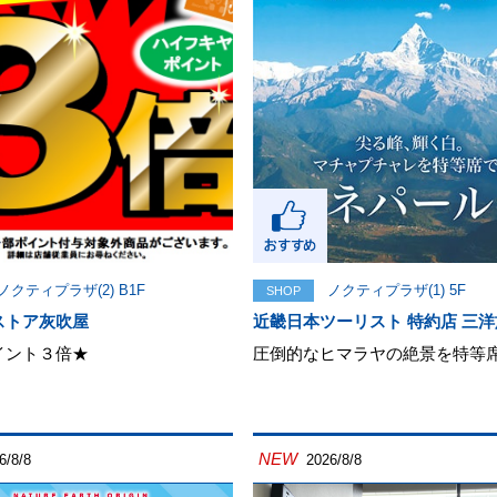
ノクティプラザ(2) B1F
ノクティプラザ(1) 5F
SHOP
ストア灰吹屋
近畿日本ツーリスト 特約店 三洋
イント３倍★
圧倒的なヒマラヤの絶景を特等
NEW
6/8/8
2026/8/8