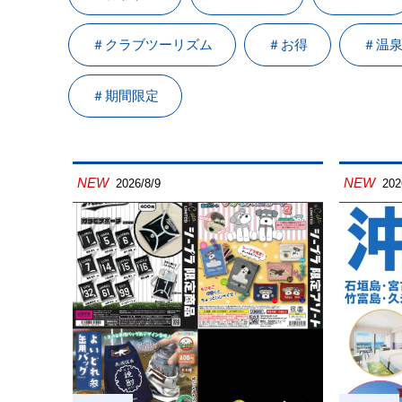
＃クラブツーリズム
＃お得
＃温
＃期間限定
NEW
NEW
2026/8/9
202