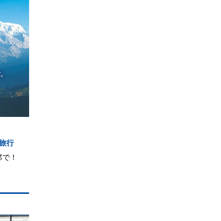
旅行
席で！