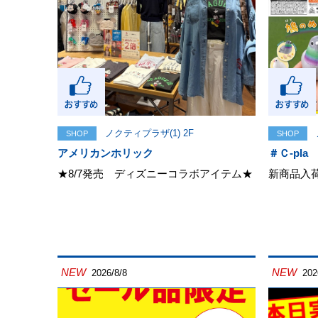
ノクティプラザ(1) 2F
SHOP
SHOP
アメリカンホリック
＃Ｃ-pla
★8/7発売 ディズニーコラボアイテム★
新商品入
NEW
NEW
2026/8/8
202