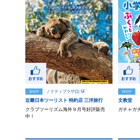
ノクティプラザ(1) 5F
SHOP
SHOP
近畿日本ツーリスト 特約店 三洋旅行
文教堂
クラブツーリズム海外９月号好評販売
ガチャガ
中！