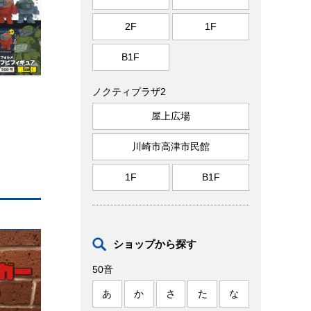
2F
1F
B1F
ノクティプラザ2
屋上広場
川崎市高津市民館
1F
B1F
ショップから探す
50音
あ
か
さ
た
な