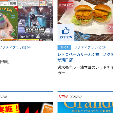
ノクティプラザ(1) 5F
ノクティプラザ(2) 1F
SHOP
レトロベーカリーふく福 ノク
ザ溝口店
荷情報
週末発売ラー油マヨのレッドチ
ガー
NEW
6/8/8
2026/8/8