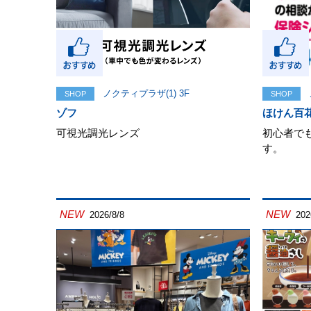
ノクティプラザ(1) 3F
SHOP
SHOP
ゾフ
ほけん百
可視光調光レンズ
初心者で
す。
NEW
NEW
2026/8/8
202