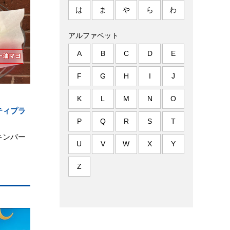
は
ま
や
ら
わ
アルファベット
A
B
C
D
E
F
G
H
I
J
K
L
M
N
O
ティプラ
P
Q
R
S
T
キンバー
U
V
W
X
Y
Z