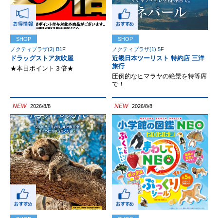
SHOP
SHOP
ノクティプラザ(2) B1F
ノクティプラザ(1) 5F
ドラッグストア灰吹屋
近畿日本ツーリスト 特約店 三洋
旅行
★本日ポイント３倍★
圧倒的なヒマラヤの絶景を特等席
で！
NEW
NEW
2026/8/8
2026/8/8