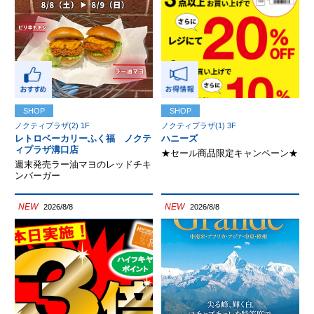
SHOP
SHOP
ノクティプラザ(2) 1F
ノクティプラザ(1) 3F
レトロベーカリーふく福 ノクテ
ハニーズ
ィプラザ溝口店
★セール商品限定キャンペーン★
週末発売ラー油マヨのレッドチキ
ンバーガー
NEW
NEW
2026/8/8
2026/8/8