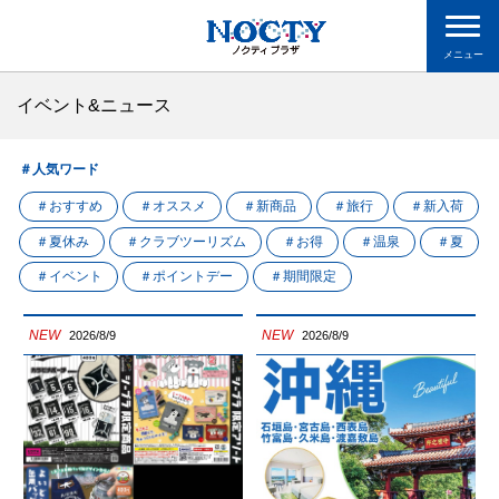
メニュー
イベント&ニュース
＃人気ワード
＃おすすめ
＃オススメ
＃新商品
＃旅行
＃新入荷
＃夏休み
＃クラブツーリズム
＃お得
＃温泉
＃夏
＃イベント
＃ポイントデー
＃期間限定
NEW
NEW
2026/8/9
2026/8/9