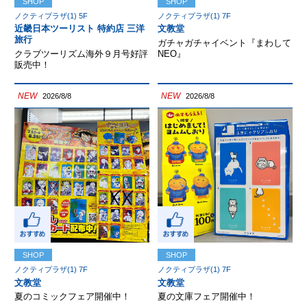
SHOP
SHOP
ノクティプラザ(1) 5F
ノクティプラザ(1) 7F
近畿日本ツーリスト 特約店 三洋
文教堂
旅行
ガチャガチャイベント『まわして
クラブツーリズム海外９月号好評
NEO』
販売中！
NEW
NEW
2026/8/8
2026/8/8
SHOP
SHOP
ノクティプラザ(1) 7F
ノクティプラザ(1) 7F
文教堂
文教堂
夏のコミックフェア開催中！
夏の文庫フェア開催中！