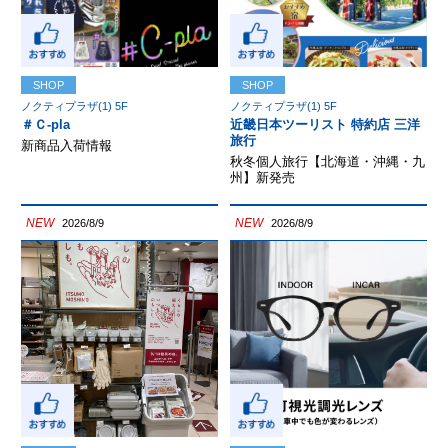
SHOP
SHOP
ノクティプラザ(1) 5F
ノクティプラザ(1) 5F
＃Ｃ-pla
近畿日本ツーリスト 特約店 三洋
旅行
新商品入荷情報
秋冬個人旅行【北海道・沖縄・九
州】新発売
NEW
NEW
2026/8/9
2026/8/9