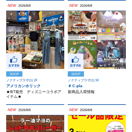
NEW
NEW
2026/8/8
2026/8/8
SHOP
SHOP
ノクティプラザ(1) 2F
ノクティプラザ(1) 5F
アメリカンホリック
＃Ｃ-pla
★8/7発売 ディズニーコラボア
新商品入荷情報
イテム★
NEW
NEW
2026/8/8
2026/8/8