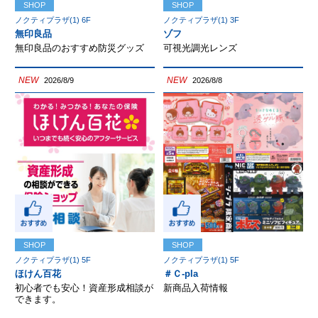
SHOP
SHOP
ノクティプラザ(1) 6F
ノクティプラザ(1) 3F
無印良品
ゾフ
無印良品のおすすめ防災グッズ
可視光調光レンズ
NEW
NEW
2026/8/9
2026/8/8
SHOP
SHOP
ノクティプラザ(1) 5F
ノクティプラザ(1) 5F
ほけん百花
＃Ｃ-pla
初心者でも安心！資産形成相談が
新商品入荷情報
できます。