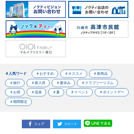
＃人気ワード
＃おすすめ
＃オススメ
＃新商品
＃旅行
＃新入荷
＃夏休み
＃クラブツーリズム
＃お得
＃温泉
＃夏
＃イベント
＃ポイントデー
＃期間限定