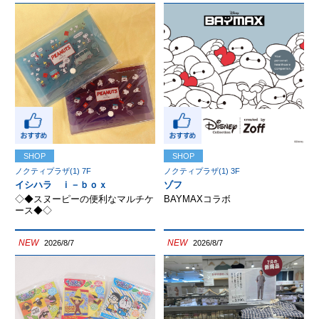
SHOP
SHOP
ノクティプラザ(1) 7F
ノクティプラザ(1) 3F
イシハラ ｉ－ｂｏｘ
ゾフ
◇◆スヌーピーの便利なマルチケ
BAYMAXコラボ
ース◆◇
NEW
NEW
2026/8/7
2026/8/7