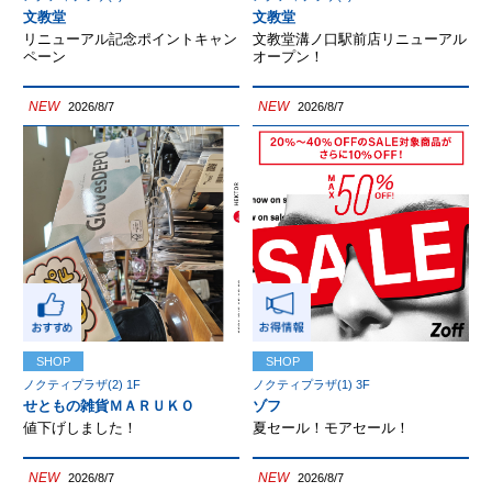
文教堂
文教堂
リニューアル記念ポイントキャン
文教堂溝ノ口駅前店リニューアル
ペーン
オープン！
NEW
NEW
2026/8/7
2026/8/7
SHOP
SHOP
ノクティプラザ(2) 1F
ノクティプラザ(1) 3F
せともの雑貨ＭＡＲＵＫＯ
ゾフ
値下げしました！
夏セール！モアセール！
NEW
NEW
2026/8/7
2026/8/7