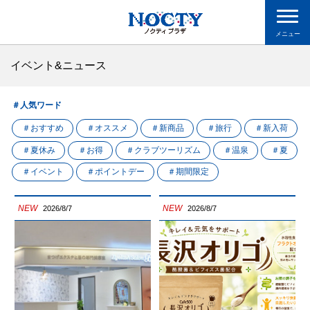
メニュー
イベント&ニュース
＃人気ワード
＃おすすめ
＃オススメ
＃新商品
＃旅行
＃新入荷
＃夏休み
＃お得
＃クラブツーリズム
＃温泉
＃夏
＃イベント
＃ポイントデー
＃期間限定
NEW
NEW
2026/8/7
2026/8/7