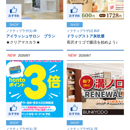
SHOP
SHOP
ノクティプラザ(1) 8F
ノクティプラザ(2) B1F
アイラッシュサロン ブラン
ドラッグストア灰吹屋
★クリアマスカラ★
長沢オリゴで腸活を始めよう♪
NEW
NEW
2026/8/7
2026/8/7
SHOP
SHOP
ノクティプラザ(1) 7F
ノクティプラザ(1) 7F