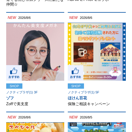
仲間☆
NEW
NEW
2026/8/6
2026/8/6
SHOP
SHOP
ノクティプラザ(1) 3F
ノクティプラザ(1) 5F
ゾフ
ほけん百花
Zoffで美支度
保険ご相談キャンペーン
NEW
NEW
2026/8/6
2026/8/5