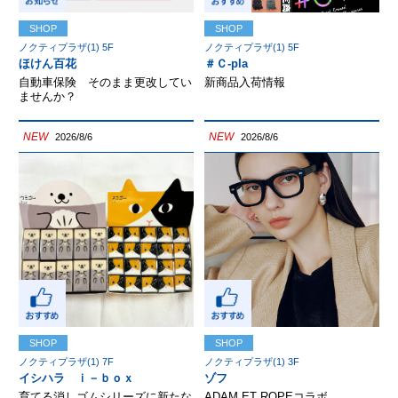
SHOP
SHOP
ノクティプラザ(1) 5F
ノクティプラザ(1) 5F
ほけん百花
＃Ｃ-pla
自動車保険 そのまま更改してい
新商品入荷情報
ませんか？
NEW
NEW
2026/8/6
2026/8/6
SHOP
SHOP
ノクティプラザ(1) 7F
ノクティプラザ(1) 3F
イシハラ ｉ－ｂｏｘ
ゾフ
育てる消しゴムシリーズに新たな
ADAM ET ROPEコラボ