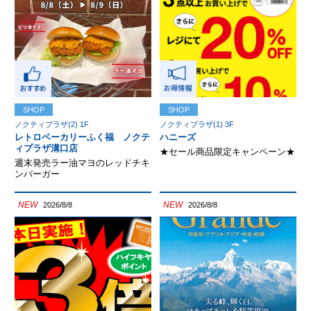
SHOP
SHOP
ノクティプラザ(2) 1F
ノクティプラザ(1) 3F
レトロベーカリーふく福 ノクテ
ハニーズ
ィプラザ溝口店
★セール商品限定キャンペーン★
週末発売ラー油マヨのレッドチキ
ンバーガー
NEW
NEW
2026/8/8
2026/8/8