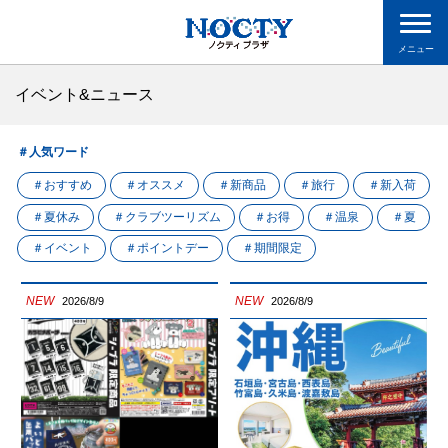
メニュー
イベント&ニュース
＃人気ワード
＃おすすめ
＃オススメ
＃新商品
＃旅行
＃新入荷
＃夏休み
＃クラブツーリズム
＃お得
＃温泉
＃夏
＃イベント
＃ポイントデー
＃期間限定
NEW
NEW
2026/8/9
2026/8/9