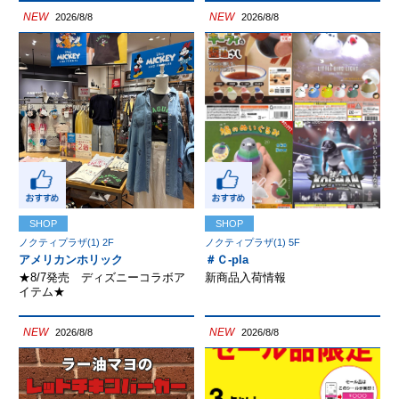
NEW
NEW
2026/8/8
2026/8/8
SHOP
SHOP
ノクティプラザ(1) 2F
ノクティプラザ(1) 5F
アメリカンホリック
＃Ｃ-pla
★8/7発売 ディズニーコラボア
新商品入荷情報
イテム★
NEW
NEW
2026/8/8
2026/8/8