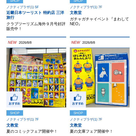
SHOP
SHOP
ノクティプラザ(1) 5F
ノクティプラザ(1) 7F
近畿日本ツーリスト 特約店 三洋
文教堂
旅行
ガチャガチャイベント『まわして
クラブツーリズム海外９月号好評
NEO』
販売中！
NEW
NEW
2026/8/8
2026/8/8
SHOP
SHOP
ノクティプラザ(1) 7F
ノクティプラザ(1) 7F
文教堂
文教堂
夏のコミックフェア開催中！
夏の文庫フェア開催中！