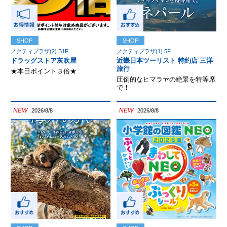
SHOP
SHOP
ノクティプラザ(2) B1F
ノクティプラザ(1) 5F
ドラッグストア灰吹屋
近畿日本ツーリスト 特約店 三洋
旅行
★本日ポイント３倍★
圧倒的なヒマラヤの絶景を特等席
で！
NEW
NEW
2026/8/8
2026/8/8