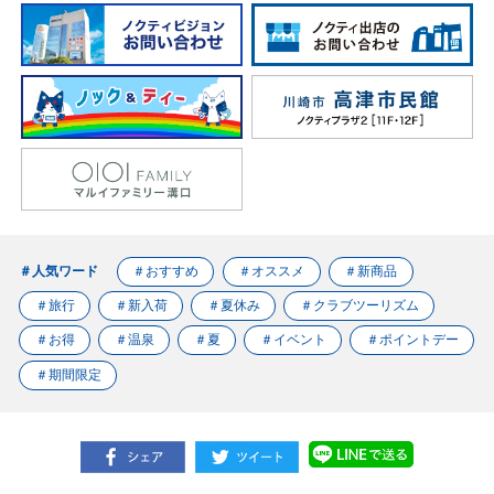
＃人気ワード
＃おすすめ
＃オススメ
＃新商品
＃旅行
＃新入荷
＃夏休み
＃クラブツーリズム
＃お得
＃温泉
＃夏
＃イベント
＃ポイントデー
＃期間限定