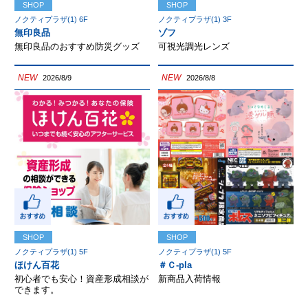
SHOP
SHOP
ノクティプラザ(1) 6F
ノクティプラザ(1) 3F
無印良品
ゾフ
無印良品のおすすめ防災グッズ
可視光調光レンズ
NEW
NEW
2026/8/9
2026/8/8
SHOP
SHOP
ノクティプラザ(1) 5F
ノクティプラザ(1) 5F
ほけん百花
＃Ｃ-pla
初心者でも安心！資産形成相談が
新商品入荷情報
できます。