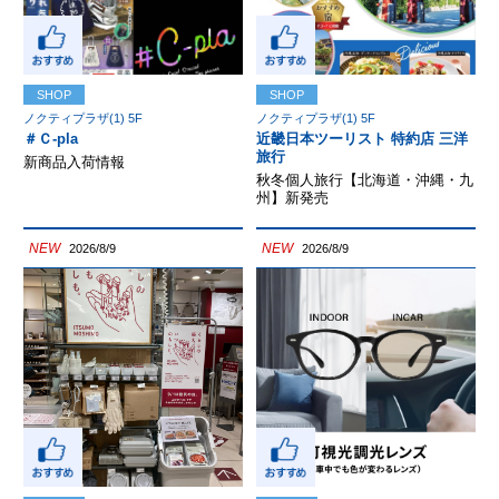
SHOP
SHOP
ノクティプラザ(1) 5F
ノクティプラザ(1) 5F
＃Ｃ-pla
近畿日本ツーリスト 特約店 三洋
旅行
新商品入荷情報
秋冬個人旅行【北海道・沖縄・九
州】新発売
NEW
NEW
2026/8/9
2026/8/9