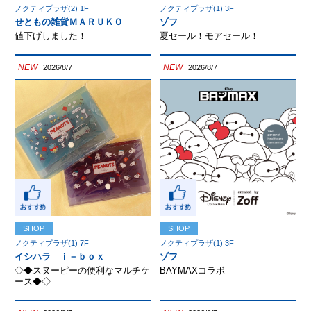
ノクティプラザ(2) 1F
ノクティプラザ(1) 3F
せともの雑貨ＭＡＲＵＫＯ
ゾフ
値下げしました！
夏セール！モアセール！
NEW
NEW
2026/8/7
2026/8/7
SHOP
SHOP
ノクティプラザ(1) 7F
ノクティプラザ(1) 3F
イシハラ ｉ－ｂｏｘ
ゾフ
◇◆スヌーピーの便利なマルチケ
BAYMAXコラボ
ース◆◇