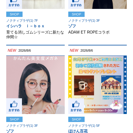
SHOP
SHOP
ノクティプラザ(1) 7F
ノクティプラザ(1) 3F
イシハラ ｉ－ｂｏｘ
ゾフ
育てる消しゴムシリーズに新たな
ADAM ET ROPEコラボ
仲間☆
NEW
NEW
2026/8/6
2026/8/6
SHOP
SHOP
ノクティプラザ(1) 3F
ノクティプラザ(1) 5F
ゾフ
ほけん百花