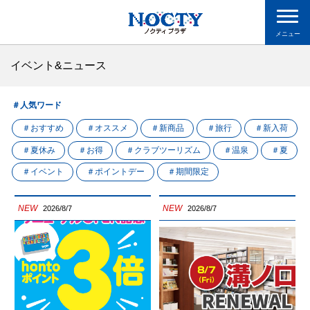
メニュー
イベント&ニュース
＃人気ワード
＃おすすめ
＃オススメ
＃新商品
＃旅行
＃新入荷
＃夏休み
＃お得
＃クラブツーリズム
＃温泉
＃夏
＃イベント
＃ポイントデー
＃期間限定
NEW
NEW
2026/8/7
2026/8/7