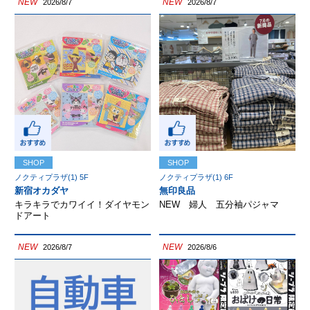
NEW
NEW
2026/8/7
2026/8/7
SHOP
SHOP
ノクティプラザ(1) 5F
ノクティプラザ(1) 6F
新宿オカダヤ
無印良品
キラキラでカワイイ！ダイヤモン
NEW 婦人 五分袖パジャマ
ドアート
NEW
NEW
2026/8/7
2026/8/6