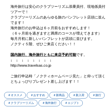
海外旅行は安心のクラブツーリズム添乗員付、現地係員付
ツアーで！
クラブツーリズムのあらゆる旅のパンフレット店頭に並ん
でます！
海外旅行のお申込は６ヶ月前をおすすめします！
（６ヶ月前を過ぎますと満席のコースが増えてきます）
毎月月初に新しいパンフレットが店頭に並びます。
ノクティ５階、ぜひご来店ください！！
国内旅行、海外旅行ともに来店予約可能
です。
↓ ↓ ↓ ↓ ↓ ↓ ↓ ↓
http://www.travelsas.co.jp
ご旅行申込時「ノクティホームページ見た」と仰って頂く
とちょっぴりプレゼント差し上げます！！
＃オススメ
＃おすすめ
＃新商品
＃新入荷
＃旅行
＃クラブツーリズム
＃海外旅行
＃エジプト