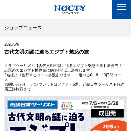
メニュー
ショップニュース
2026/6/6
古代文明の謎に迫るエジプト魅惑の旅
クラブツーリズム【古代文明の謎に迫るエジプト魅惑の旅】新発売！！
話題の大エジプト博物館に約4時間以上滞在します！
2名様より催行するコース多数あります！ 選べる6・8・10日間コー
ス！
お問い合わせ、パンフレットはノクティ5階、近畿日本ツーリスト特約
店三洋旅行まで！