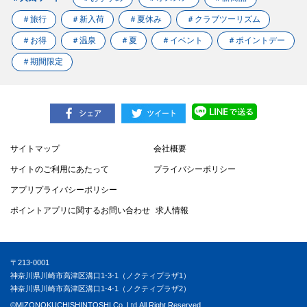
＃旅行
＃新入荷
＃夏休み
＃クラブツーリズム
＃お得
＃温泉
＃夏
＃イベント
＃ポイントデー
＃期間限定
サイトマップ
会社概要
サイトのご利用にあたって
プライバシーポリシー
アプリプライバシーポリシー
ポイントアプリに関するお問い合わせ
求人情報
〒213-0001
神奈川県川崎市高津区溝口1-3-1（ノクティプラザ1）
神奈川県川崎市高津区溝口1-4-1（ノクティプラザ2）
©MIZONOKUCHISHINTOSHI.Co.,Ltd.All Right Reserved.