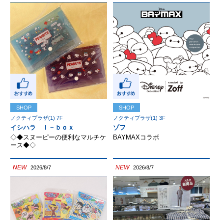
SHOP
SHOP
ノクティプラザ(1) 7F
ノクティプラザ(1) 3F
イシハラ ｉ－ｂｏｘ
ゾフ
◇◆スヌーピーの便利なマルチケ
BAYMAXコラボ
ース◆◇
NEW
NEW
2026/8/7
2026/8/7