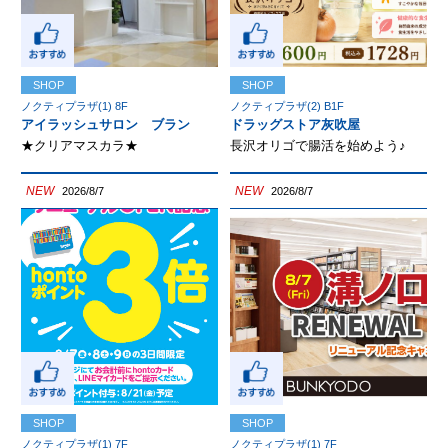
SHOP
SHOP
ノクティプラザ(1) 8F
ノクティプラザ(2) B1F
アイラッシュサロン ブラン
ドラッグストア灰吹屋
★クリアマスカラ★
長沢オリゴで腸活を始めよう♪
NEW
NEW
2026/8/7
2026/8/7
SHOP
SHOP
ノクティプラザ(1) 7F
ノクティプラザ(1) 7F