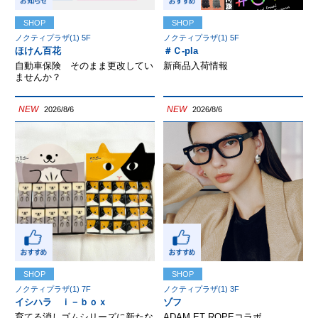
SHOP
SHOP
ノクティプラザ(1) 5F
ノクティプラザ(1) 5F
ほけん百花
＃Ｃ-pla
自動車保険 そのまま更改してい
新商品入荷情報
ませんか？
NEW
NEW
2026/8/6
2026/8/6
SHOP
SHOP
ノクティプラザ(1) 7F
ノクティプラザ(1) 3F
イシハラ ｉ－ｂｏｘ
ゾフ
育てる消しゴムシリーズに新たな
ADAM ET ROPEコラボ