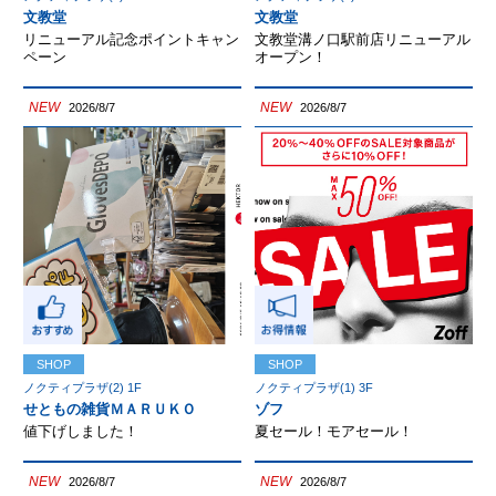
文教堂
文教堂
リニューアル記念ポイントキャン
文教堂溝ノ口駅前店リニューアル
ペーン
オープン！
NEW
NEW
2026/8/7
2026/8/7
SHOP
SHOP
ノクティプラザ(2) 1F
ノクティプラザ(1) 3F
せともの雑貨ＭＡＲＵＫＯ
ゾフ
値下げしました！
夏セール！モアセール！
NEW
NEW
2026/8/7
2026/8/7