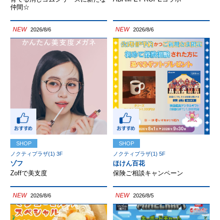
仲間☆
NEW
NEW
2026/8/6
2026/8/6
SHOP
SHOP
ノクティプラザ(1) 3F
ノクティプラザ(1) 5F
ゾフ
ほけん百花
Zoffで美支度
保険ご相談キャンペーン
NEW
NEW
2026/8/6
2026/8/5