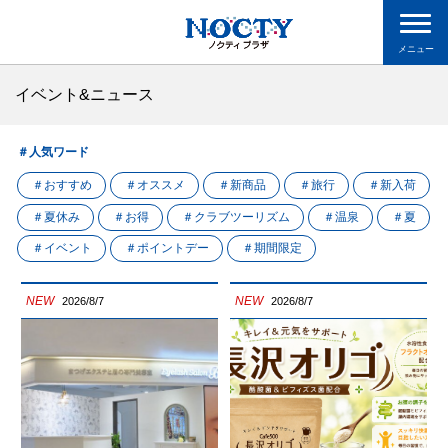
メニュー
イベント&ニュース
＃人気ワード
＃おすすめ
＃オススメ
＃新商品
＃旅行
＃新入荷
＃夏休み
＃お得
＃クラブツーリズム
＃温泉
＃夏
＃イベント
＃ポイントデー
＃期間限定
NEW
NEW
2026/8/7
2026/8/7