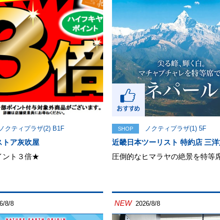
ノクティプラザ(2) B1F
ノクティプラザ(1) 5F
SHOP
ストア灰吹屋
近畿日本ツーリスト 特約店 三洋
イント３倍★
圧倒的なヒマラヤの絶景を特等
NEW
6/8/8
2026/8/8