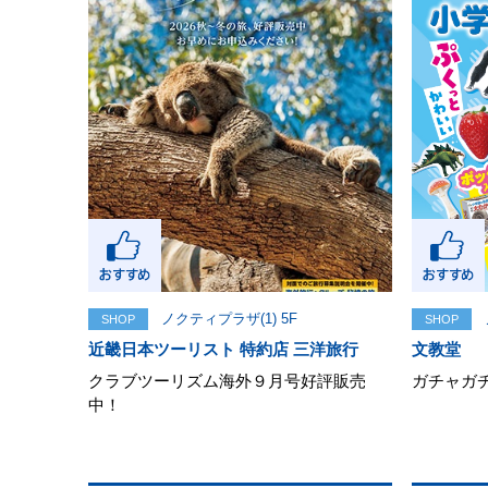
ノクティプラザ(1) 5F
SHOP
SHOP
近畿日本ツーリスト 特約店 三洋旅行
文教堂
クラブツーリズム海外９月号好評販売
ガチャガ
中！