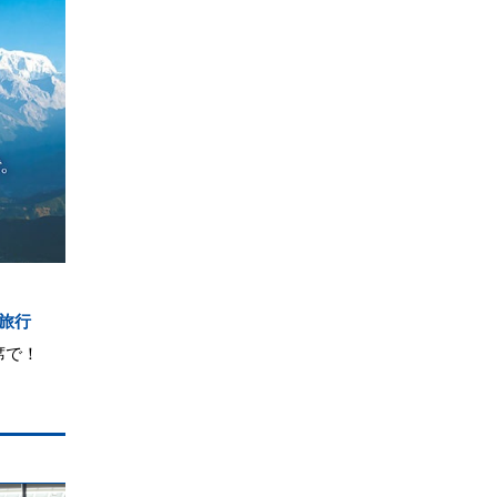
旅行
席で！