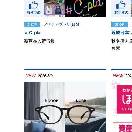
ノクティプラザ(1) 5F
SHOP
SHOP
＃Ｃ-pla
近畿日本ツ
新商品入荷情報
秋冬個人
発売
NEW
NEW
2026/8/9
202