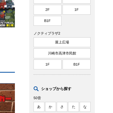
2F
1F
B1F
ノクティプラザ2
屋上広場
川崎市高津市民館
1F
B1F
ショップから探す
50音
あ
か
さ
た
な