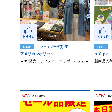
ノクティプラザ(1) 2F
SHOP
SHOP
アメリカンホリック
＃Ｃ-pla
★8/7発売 ディズニーコラボアイテム★
新商品入
NEW
NEW
2026/8/8
202