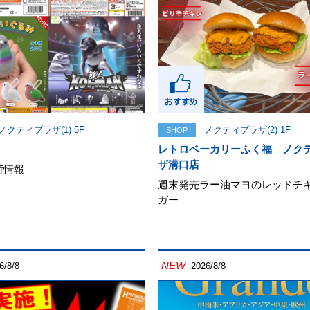
ノクティプラザ(1) 5F
ノクティプラザ(2) 1F
SHOP
レトロベーカリーふく福 ノク
ザ溝口店
荷情報
週末発売ラー油マヨのレッドチ
ガー
NEW
6/8/8
2026/8/8