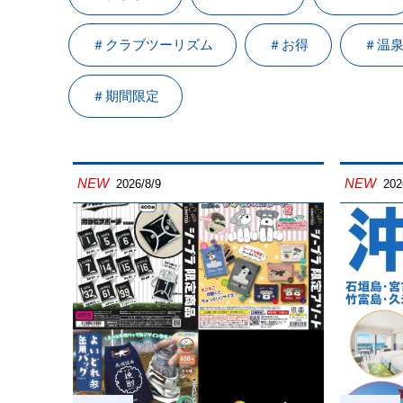
＃クラブツーリズム
＃お得
＃温
＃期間限定
NEW
NEW
2026/8/9
202