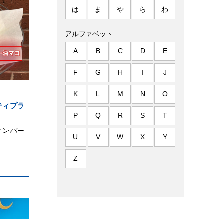
は
ま
や
ら
わ
アルファベット
A
B
C
D
E
F
G
H
I
J
K
L
M
N
O
ティプラ
P
Q
R
S
T
キンバー
U
V
W
X
Y
Z