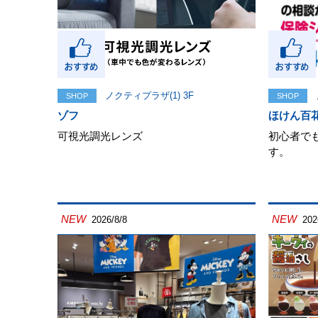
ノクティプラザ(1) 3F
SHOP
SHOP
ゾフ
ほけん百
可視光調光レンズ
初心者で
す。
NEW
NEW
2026/8/8
202